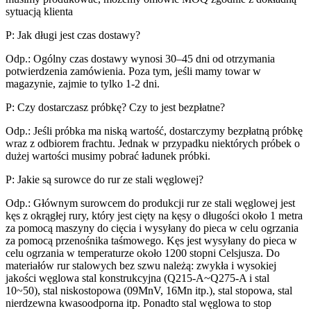
sytuacją klienta
P: Jak długi jest czas dostawy?
Odp.: Ogólny czas dostawy wynosi 30–45 dni od otrzymania
potwierdzenia zamówienia. Poza tym, jeśli mamy towar w
magazynie, zajmie to tylko 1-2 dni.
P: Czy dostarczasz próbkę? Czy to jest bezpłatne?
Odp.: Jeśli próbka ma niską wartość, dostarczymy bezpłatną próbkę
wraz z odbiorem frachtu. Jednak w przypadku niektórych próbek o
dużej wartości musimy pobrać ładunek próbki.
P: Jakie są surowce do rur ze stali węglowej?
Odp.: Głównym surowcem do produkcji rur ze stali węglowej jest
kęs z okrągłej rury, który jest cięty na kęsy o długości około 1 metra
za pomocą maszyny do cięcia i wysyłany do pieca w celu ogrzania
za pomocą przenośnika taśmowego. Kęs jest wysyłany do pieca w
celu ogrzania w temperaturze około 1200 stopni Celsjusza. Do
materiałów rur stalowych bez szwu należą: zwykła i wysokiej
jakości węglowa stal konstrukcyjna (Q215-A~Q275-A i stal
10~50), stal niskostopowa (09MnV, 16Mn itp.), stal stopowa, stal
nierdzewna kwasoodporna itp. Ponadto stal węglowa to stop