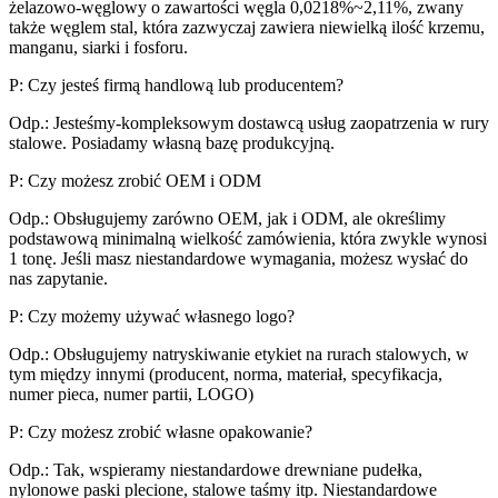
żelazowo-węglowy o zawartości węgla 0,0218%~2,11%, zwany
także węglem stal, która zazwyczaj zawiera niewielką ilość krzemu,
manganu, siarki i fosforu.
P: Czy jesteś firmą handlową lub producentem?
Odp.: Jesteśmy-kompleksowym dostawcą usług zaopatrzenia w rury
stalowe. Posiadamy własną bazę produkcyjną.
P: Czy możesz zrobić OEM i ODM
Odp.: Obsługujemy zarówno OEM, jak i ODM, ale określimy
podstawową minimalną wielkość zamówienia, która zwykle wynosi
1 tonę. Jeśli masz niestandardowe wymagania, możesz wysłać do
nas zapytanie.
P: Czy możemy używać własnego logo?
Odp.: Obsługujemy natryskiwanie etykiet na rurach stalowych, w
tym między innymi (producent, norma, materiał, specyfikacja,
numer pieca, numer partii, LOGO)
P: Czy możesz zrobić własne opakowanie?
Odp.: Tak, wspieramy niestandardowe drewniane pudełka,
nylonowe paski plecione, stalowe taśmy itp. Niestandardowe