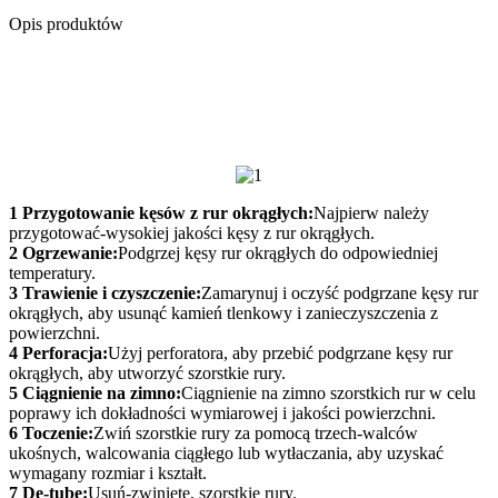
Opis produktów
1 Przygotowanie kęsów z rur okrągłych:
Najpierw należy
przygotować-wysokiej jakości kęsy z rur okrągłych.
2 Ogrzewanie:
Podgrzej kęsy rur okrągłych do odpowiedniej
temperatury.
3 Trawienie i czyszczenie:
Zamarynuj i oczyść podgrzane kęsy rur
okrągłych, aby usunąć kamień tlenkowy i zanieczyszczenia z
powierzchni.
4 Perforacja:
Użyj perforatora, aby przebić podgrzane kęsy rur
okrągłych, aby utworzyć szorstkie rury.
5 Ciągnienie na zimno:
Ciągnienie na zimno szorstkich rur w celu
poprawy ich dokładności wymiarowej i jakości powierzchni.
6 Toczenie:
Zwiń szorstkie rury za pomocą trzech-walców
ukośnych, walcowania ciągłego lub wytłaczania, aby uzyskać
wymagany rozmiar i kształt.
7 De-tube:
Usuń-zwinięte, szorstkie rury.