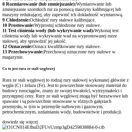
8 Rozmiarowanie (lub zmniejszanie):
Wymiarowanie lub
zmniejszanie szorstkich rur za pomocą maszyny kalibrującej lub
maszyny redukującej, aby zapewnić ich dokładność wymiarową.
9 Chłodzenie:
Ochłodzić rury stalowe kalibrujące.
10 Prostowanie:
Wyprostuj schłodzone rury stalowe.
11 Test ciśnienia wody (lub wykrywanie wad):
Wykonaj test
ciśnienia wody lub wykrywanie wad na wyprostowanej rurze
stalowej, aby sprawdzić jej jakość.
12 Oznaczenie:
Oznacz kwalifikowane rury stalowe.
13 Przechowywanie:
Przechowuj oznaczone rury stalowe w
magazynie.
Co to jest rura ze stali węglowej
Rura ze stali węglowej to rodzaj rury stalowej wykonanej głównie z
węgla (C) i żelaza (Fe). Jest to powszechnie stosowany materiał do
budowy rurociągów, znany ze swojej trwałości, wytrzymałości i
przystępnej ceny. Rury ze stali węglowej mogą być bezszwowe lub
spawane i są powszechnie stosowane w różnych gałęziach
przemysłu, w tym w przemyśle naftowym i gazowym,
petrochemicznym, uzdatnianiu wody, budownictwie i produkcji.
dowiedz się więcej