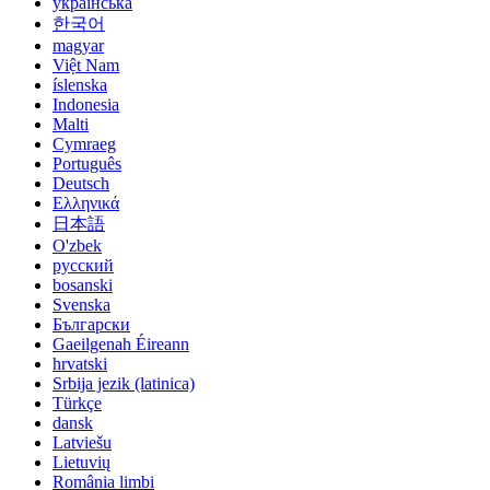
українська
한국어
magyar
Việt Nam
íslenska
Indonesia
Malti
Cymraeg
Português
Deutsch
Ελληνικά
日本語
O'zbek
русский
bosanski
Svenska
Български
Gaeilgenah Éireann
hrvatski
Srbija jezik (latinica)
Türkçe
dansk
Latviešu
Lietuvių
România limbi