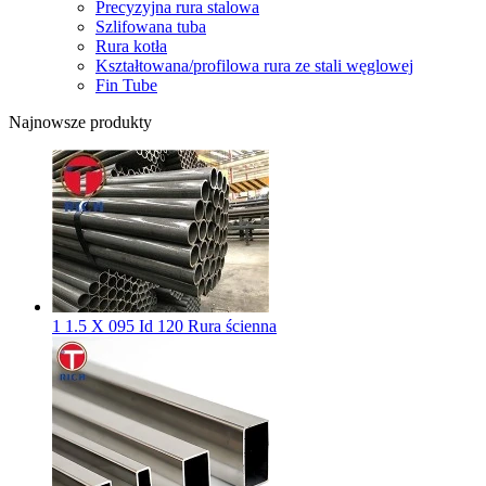
Precyzyjna rura stalowa
Szlifowana tuba
Rura kotła
Kształtowana/profilowa rura ze stali węglowej
Fin Tube
Najnowsze produkty
1 1.5 X 095 Id 120 Rura ścienna