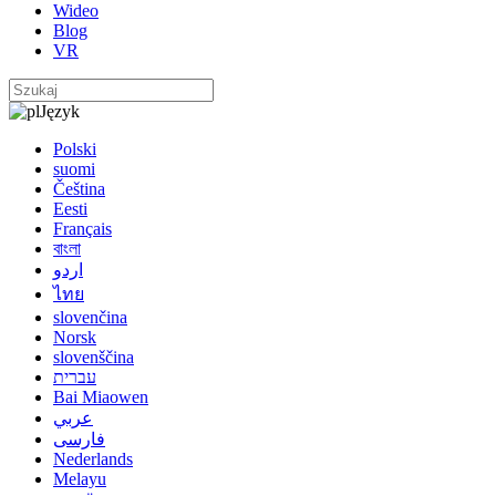
Wideo
Blog
VR
Język
Polski
suomi
Čeština
Eesti
Français
বাংলা
اردو
ไทย
slovenčina
Norsk
slovenščina
עברית
Bai Miaowen
عربي
فارسی
Nederlands
Melayu