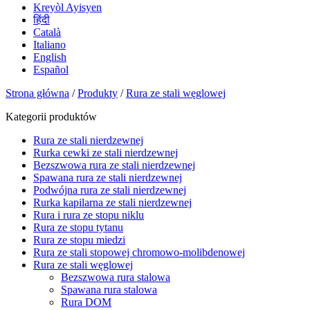
Kreyòl Ayisyen
हिंदी
Català
Italiano
English
Español
Strona główna
/
Produkty
/
Rura ze stali węglowej
Kategorii produktów
Rura ze stali nierdzewnej
Rurka cewki ze stali nierdzewnej
Bezszwowa rura ze stali nierdzewnej
Spawana rura ze stali nierdzewnej
Podwójna rura ze stali nierdzewnej
Rurka kapilarna ze stali nierdzewnej
Rura i rura ze stopu niklu
Rura ze stopu tytanu
Rura ze stopu miedzi
Rura ze stali stopowej chromowo-molibdenowej
Rura ze stali węglowej
Bezszwowa rura stalowa
Spawana rura stalowa
Rura DOM