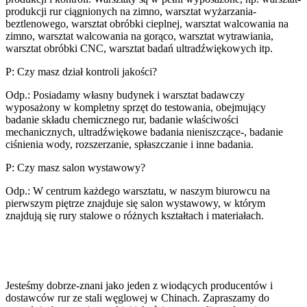
produkcji rur ciągnionych na zimno, warsztat wyżarzania-
beztlenowego, warsztat obróbki cieplnej, warsztat walcowania na
zimno, warsztat walcowania na gorąco, warsztat wytrawiania,
warsztat obróbki CNC, warsztat badań ultradźwiękowych itp.
P: Czy masz dział kontroli jakości?
Odp.: Posiadamy własny budynek i warsztat badawczy
wyposażony w kompletny sprzęt do testowania, obejmujący
badanie składu chemicznego rur, badanie właściwości
mechanicznych, ultradźwiękowe badania nieniszczące-, badanie
ciśnienia wody, rozszerzanie, spłaszczanie i inne badania.
P: Czy masz salon wystawowy?
Odp.: W centrum każdego warsztatu, w naszym biurowcu na
pierwszym piętrze znajduje się salon wystawowy, w którym
znajdują się rury stalowe o różnych kształtach i materiałach.
Jesteśmy dobrze-znani jako jeden z wiodących producentów i
dostawców rur ze stali węglowej w Chinach. Zapraszamy do