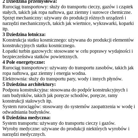
2 Dziedzina przemysłowa:
Rurociąg transportowy: służy do transportu cieczy, gazów i cząstek
stałych, takich jak ropa naftowa, gaz ziemny i surowce chemiczne.
Sprzęt mechaniczny: używany do produkcji różnych urządzeń i
narzędzi mechanicznych, takich jak wiertnice, wykrawarki, koparki
itp.
3 Dziedzina lotnicza:
Konstrukcja statku kosmicznego: używana do produkcji elementów
konstrukcyjnych statku kosmicznego.
Łopatki turbin gazowych: stosowane w celu poprawy wydajności i
bezpieczeństwa statków powietrznych.
4 Pole energetyczne:
Rurociąg transportowy: używany do transportu zasobów, takich jak
ropa naftowa, gaz ziemny i energia wodna.
Elektrownia: służy do transportu pary, wody i innych płynów.
5 Dziedzina architektury:
Podpora konstrukcyjna: stosowana do podpór konstrukcyjnych i
ram budynków, takich jak poręcze schodów, poręcze, ramy
konstrukcji stalowych itp.
System rurociągów: stosowany do systemów zaopatrzenia w wodę i
odwadniania budynków.
6 Dziedzina medyczna:
System transportu: używany do transportu cieczy i gazów.
Wyroby medyczne: używane do produkcji niektórych wyrobów i
narzędzi medycznych.