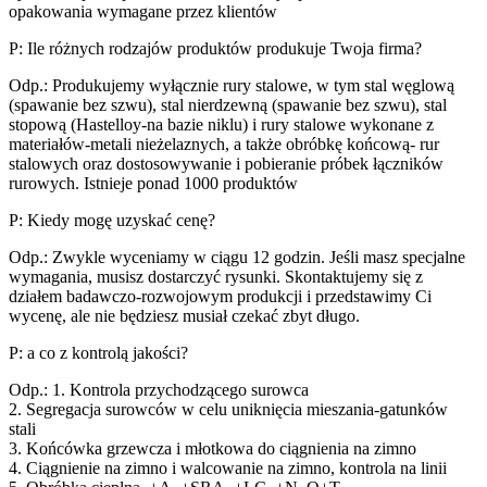
opakowania wymagane przez klientów
P: Ile różnych rodzajów produktów produkuje Twoja firma?
Odp.: Produkujemy wyłącznie rury stalowe, w tym stal węglową
(spawanie bez szwu), stal nierdzewną (spawanie bez szwu), stal
stopową (Hastelloy-na bazie niklu) i rury stalowe wykonane z
materiałów-metali nieżelaznych, a także obróbkę końcową- rur
stalowych oraz dostosowywanie i pobieranie próbek łączników
rurowych. Istnieje ponad 1000 produktów
P: Kiedy mogę uzyskać cenę?
Odp.: Zwykle wyceniamy w ciągu 12 godzin. Jeśli masz specjalne
wymagania, musisz dostarczyć rysunki. Skontaktujemy się z
działem badawczo-rozwojowym produkcji i przedstawimy Ci
wycenę, ale nie będziesz musiał czekać zbyt długo.
P: a co z kontrolą jakości?
Odp.: 1. Kontrola przychodzącego surowca
2. Segregacja surowców w celu uniknięcia mieszania-gatunków
stali
3. Końcówka grzewcza i młotkowa do ciągnienia na zimno
4. Ciągnienie na zimno i walcowanie na zimno, kontrola na linii