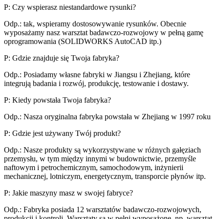
P: Czy wspierasz niestandardowe rysunki?
Odp.: tak, wspieramy dostosowywanie rysunków. Obecnie
wyposażamy nasz warsztat badawczo-rozwojowy w pełną gamę
oprogramowania (SOLIDWORKS AutoCAD itp.)
P: Gdzie znajduje się Twoja fabryka?
Odp.: Posiadamy własne fabryki w Jiangsu i Zhejiang, które
integrują badania i rozwój, produkcję, testowanie i dostawy.
P: Kiedy powstała Twoja fabryka?
Odp.: Nasza oryginalna fabryka powstała w Zhejiang w 1997 roku
P: Gdzie jest używany Twój produkt?
Odp.: Nasze produkty są wykorzystywane w różnych gałęziach
przemysłu, w tym między innymi w budownictwie, przemyśle
naftowym i petrochemicznym, samochodowym, inżynierii
mechanicznej, lotniczym, energetycznym, transporcie płynów itp.
P: Jakie maszyny masz w swojej fabryce?
Odp.: Fabryka posiada 12 warsztatów badawczo-rozwojowych,
produkcji i kontroli. Warsztaty są w pełni wyposażone, np. warsztat-