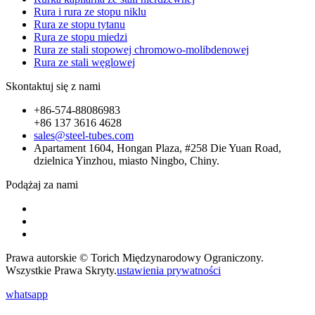
Rura i rura ze stopu niklu
Rura ze stopu tytanu
Rura ze stopu miedzi
Rura ze stali stopowej chromowo-molibdenowej
Rura ze stali węglowej
Skontaktuj się z nami
+86-574-88086983
+86 137 3616 4628
sales@steel-tubes.com
Apartament 1604, Hongan Plaza, #258 Die Yuan Road,
dzielnica Yinzhou, miasto Ningbo, Chiny.
Podążaj za nami
Prawa autorskie © Torich Międzynarodowy Ograniczony.
Wszystkie Prawa Skryty.
ustawienia prywatności
whatsapp