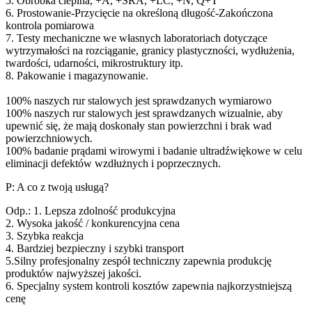
5. Obróbka cieplna, +A, +SRA, +LC, +N, Q+T
6. Prostowanie-Przycięcie na określoną długość-Zakończona
kontrola pomiarowa
7. Testy mechaniczne we własnych laboratoriach dotyczące
wytrzymałości na rozciąganie, granicy plastyczności, wydłużenia,
twardości, udarności, mikrostruktury itp.
8. Pakowanie i magazynowanie.
100% naszych rur stalowych jest sprawdzanych wymiarowo
100% naszych rur stalowych jest sprawdzanych wizualnie, aby
upewnić się, że mają doskonały stan powierzchni i brak wad
powierzchniowych.
100% badanie prądami wirowymi i badanie ultradźwiękowe w celu
eliminacji defektów wzdłużnych i poprzecznych.
P: A co z twoją usługą?
Odp.: 1. Lepsza zdolność produkcyjna
2. Wysoka jakość / konkurencyjna cena
3. Szybka reakcja
4. Bardziej bezpieczny i szybki transport
5.Silny profesjonalny zespół techniczny zapewnia produkcję
produktów najwyższej jakości.
6. Specjalny system kontroli kosztów zapewnia najkorzystniejszą
cenę