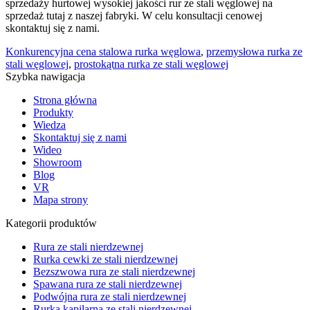
sprzedaży hurtowej wysokiej jakości rur ze stali węglowej na
sprzedaż tutaj z naszej fabryki. W celu konsultacji cenowej
skontaktuj się z nami.
Konkurencyjna cena stalowa rurka węglowa
,
przemysłowa rurka ze
stali węglowej
,
prostokątna rurka ze stali węglowej
Szybka nawigacja
Strona główna
Produkty
Wiedza
Skontaktuj się z nami
Wideo
Showroom
Blog
VR
Mapa strony
Kategorii produktów
Rura ze stali nierdzewnej
Rurka cewki ze stali nierdzewnej
Bezszwowa rura ze stali nierdzewnej
Spawana rura ze stali nierdzewnej
Podwójna rura ze stali nierdzewnej
Rurka kapilarna ze stali nierdzewnej