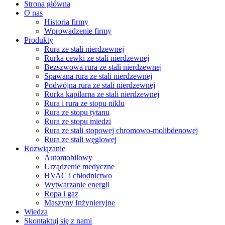
Strona główna
O nas
Historia firmy
Wprowadzenie firmy
Produkty
Rura ze stali nierdzewnej
Rurka cewki ze stali nierdzewnej
Bezszwowa rura ze stali nierdzewnej
Spawana rura ze stali nierdzewnej
Podwójna rura ze stali nierdzewnej
Rurka kapilarna ze stali nierdzewnej
Rura i rura ze stopu niklu
Rura ze stopu tytanu
Rura ze stopu miedzi
Rura ze stali stopowej chromowo-molibdenowej
Rura ze stali węglowej
Rozwiązanie
Automobilowy
Urządzenie medyczne
HVAC i chłodnictwo
Wytwarzanie energii
Ropa i gaz
Maszyny Inżynieryjne
Wiedza
Skontaktuj się z nami