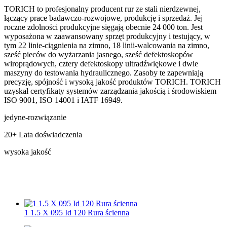
TORICH to profesjonalny producent rur ze stali nierdzewnej,
łączący prace badawczo-rozwojowe, produkcję i sprzedaż. Jej
roczne zdolności produkcyjne sięgają obecnie 24 000 ton. Jest
wyposażona w zaawansowany sprzęt produkcyjny i testujący, w
tym 22 linie-ciągnienia na zimno, 18 linii-walcowania na zimno,
sześć pieców do wyżarzania jasnego, sześć defektoskopów
wiroprądowych, cztery defektoskopy ultradźwiękowe i dwie
maszyny do testowania hydraulicznego. Zasoby te zapewniają
precyzję, spójność i wysoką jakość produktów TORICH. TORICH
uzyskał certyfikaty systemów zarządzania jakością i środowiskiem
ISO 9001, ISO 14001 i IATF 16949.
jedyne-rozwiązanie
20+ Lata doświadczenia
wysoka jakość
1 1.5 X 095 Id 120 Rura ścienna